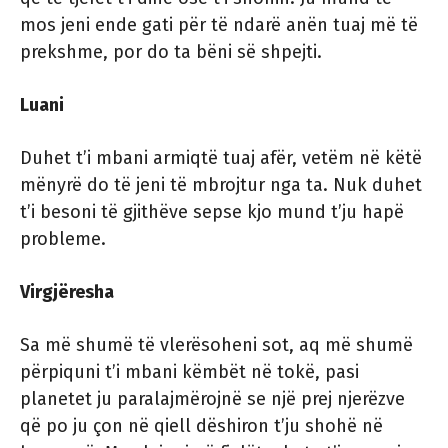
mos jeni ende gati për të ndarë anën tuaj më të
prekshme, por do ta bëni së shpejti.
Luani
Duhet t’i mbani armiqtë tuaj afër, vetëm në këtë
mënyrë do të jeni të mbrojtur nga ta. Nuk duhet
t’i besoni të gjithëve sepse kjo mund t’ju hapë
probleme.
Virgjëresha
Sa më shumë të vlerësoheni sot, aq më shumë
përpiquni t’i mbani këmbët në tokë, pasi
planetet ju paralajmërojnë se një prej njerëzve
që po ju çon në qiell dëshiron t’ju shohë në