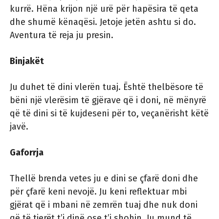
kurrë. Hëna krijon një urë për hapësira të qeta
dhe shumë kënaqësi. Jetoje jetën ashtu si do.
Aventura të reja ju presin.
Binjakët
Ju duhet të dini vlerën tuaj. Është thelbësore të
bëni një vlerësim të gjërave që i doni, në mënyrë
që të dini si të kujdeseni për to, veçanërisht këtë
javë.
Gaforrja
Thellë brenda vetes ju e dini se çfarë doni dhe
për çfarë keni nevojë. Ju keni reflektuar mbi
gjërat që i mbani në zemrën tuaj dhe nuk doni
që të tjerët t’i dinë ose t’i shohin. Ju mund të