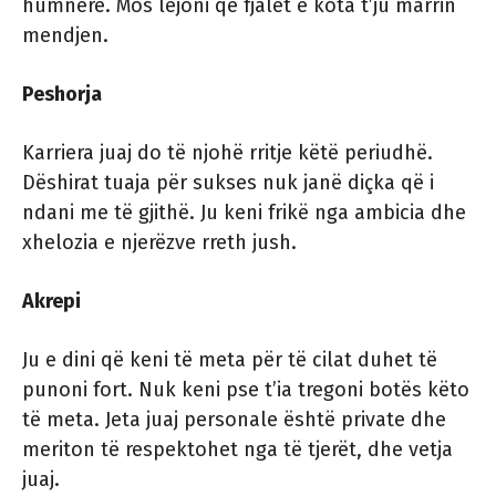
humnerë. Mos lejoni që fjalët e kota t’ju marrin
mendjen.
Peshorja
Karriera juaj do të njohë rritje këtë periudhë.
Dëshirat tuaja për sukses nuk janë diçka që i
ndani me të gjithë. Ju keni frikë nga ambicia dhe
xhelozia e njerëzve rreth jush.
Akrepi
Ju e dini që keni të meta për të cilat duhet të
punoni fort. Nuk keni pse t’ia tregoni botës këto
të meta. Jeta juaj personale është private dhe
meriton të respektohet nga të tjerët, dhe vetja
juaj.