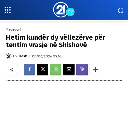
Maqedoni
Hetim kundër dy vëllezërve për
tentim vrasje në Shishovë
By
Desk
08/06/2026 09:53