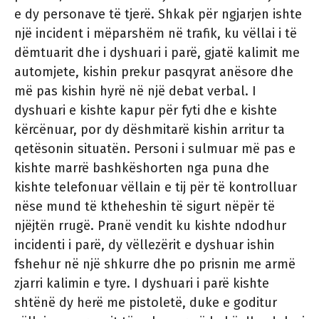
e dy personave të tjerë. Shkak për ngjarjen ishte
një incident i mëparshëm në trafik, ku vëllai i të
dëmtuarit dhe i dyshuari i parë, gjatë kalimit me
automjete, kishin prekur pasqyrat anësore dhe
më pas kishin hyrë në një debat verbal. I
dyshuari e kishte kapur për fyti dhe e kishte
kërcënuar, por dy dëshmitarë kishin arritur ta
qetësonin situatën. Personi i sulmuar më pas e
kishte marrë bashkëshorten nga puna dhe
kishte telefonuar vëllain e tij për të kontrolluar
nëse mund të ktheheshin të sigurt nëpër të
njëjtën rrugë. Pranë vendit ku kishte ndodhur
incidenti i parë, dy vëllezërit e dyshuar ishin
fshehur në një shkurre dhe po prisnin me armë
zjarri kalimin e tyre. I dyshuari i parë kishte
shtënë dy herë me pistoletë, duke e goditur