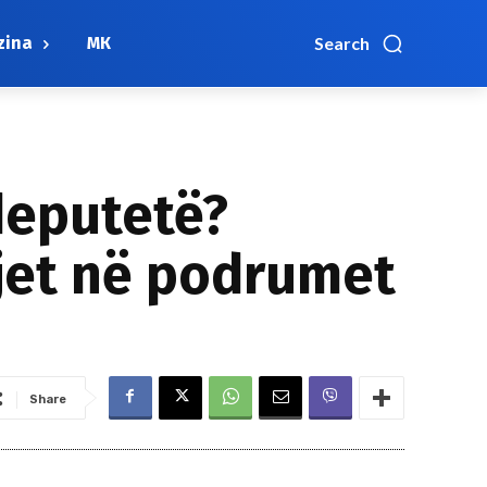
zina
МК
Search
deputetë?
hjet në podrumet
Share