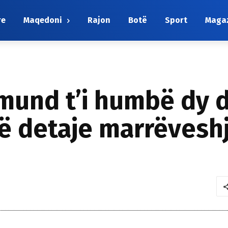
re
Maqedoni
Rajon
Botë
Sport
Maga
 mund t’i humbë dy 
në detaje marrëves