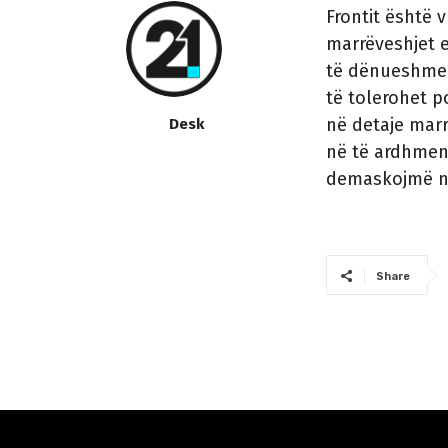
Frontit është 
marrëveshjet 
të dënueshme.
të tolerohet po
në detaje marr
Desk
në të ardhmen 
demaskojmë në 
Share