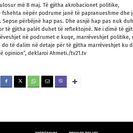
vulosur më 8 maj. Të gjitha akrobacionet politike,
e fshehta nëpër podrume janë të papranueshme dhe 
 Sepse përbëjnë hap pas. Dhe asnjë hap pas nuk duh
r të gjitha palët duhet të reflektojnë. Ne i dimë të gji
ëveshjet në podrumet e kuqe, marrëveshjet politike,
do të dalim në detaje për të gjitha marrëveshjet ku do
opinion”, deklaroi Ahmeti./tv21.tv