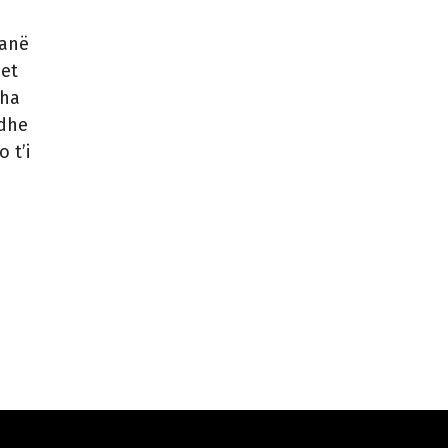
janë
et
tha
 dhe
 t’i