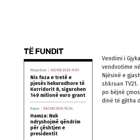
TË FUNDIT
Vendimi i Gjyk
vendvotime në
Maqedoni
06/08/2026 11:01
Njësinë e gjas
Nis faza e tretë e
pjesës hekurudhore të
shkruan TV21.
Korridorit 8, sigurohen
po bëjnë çmos 
149 milionë euro grant
dinë të gjitha
Rajon
06/08/2026 10:24
Hamza: Nuk
ndryshojmë qëndrim
për çështjen e
presidentit