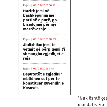
Rajon
06/08/2026 10:15
Haziri: Jemi në
bashkëpunim me
partinë e parë, po
bisedojmë për një
marrëveshje
Rajon
06/08/2026 10:09
Abdixhiku: Jemi të
vetmit që përpiqemi t’i
shmangim zgjedhjet e
reja
Rajon
06/08/2026 09:41
Deputetët e zgjedhur
mblidhen sot për të
konstituar Kuvendin e
Kosovës
“Nuk është çës
mandate. Front