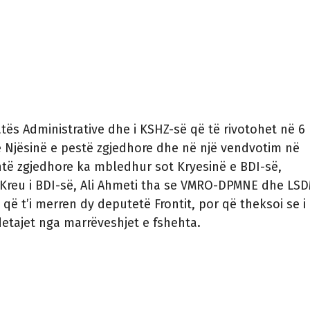
atës Administrative dhe i KSHZ-së që të rivotohet në 6
 Njësinë e pestë zgjedhore dhe në një vendvotim në
htë zgjedhore ka mbledhur sot Kryesinë e BDI-së,
 Kreu i BDI-së, Ali Ahmeti tha se VMRO-DPMNE dhe LS
që t’i merren dy deputetë Frontit, por që theksoi se i
 detajet nga marrëveshjet e fshehta.