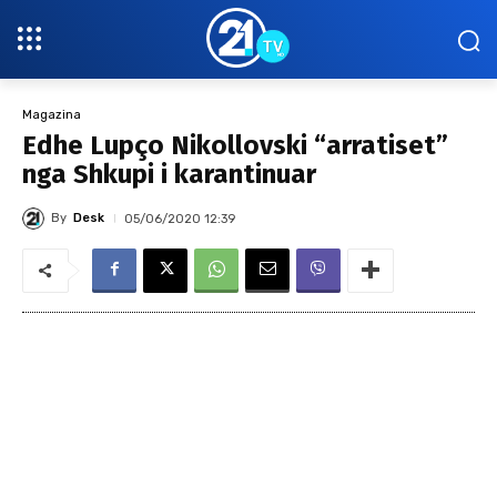
Magazina
Edhe Lupço Nikollovski “arratiset”
nga Shkupi i karantinuar
By
Desk
05/06/2020 12:39