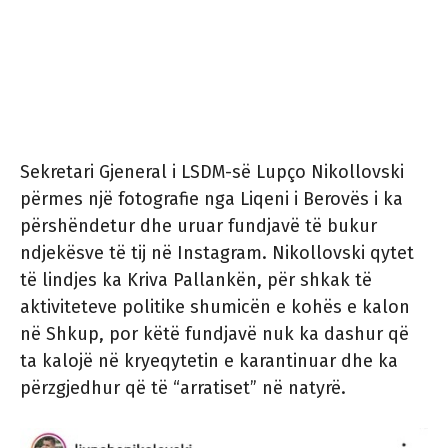
Sekretari Gjeneral i LSDM-së Lupço Nikollovski
përmes një fotografie nga Liqeni i Berovës i ka
përshëndetur dhe uruar fundjavë të bukur
ndjekësve të tij në Instagram. Nikollovski qytet
të lindjes ka Kriva Pallankën, për shkak të
aktiviteteve politike shumicën e kohës e kalon
në Shkup, por këtë fundjavë nuk ka dashur që
ta kalojë në kryeqytetin e karantinuar dhe ka
përzgjedhur që të “arratiset” në natyrë.