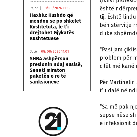
çiklist profesi
është ndërprer
Rajon
08/08/2026 11:39
Haxhiu: Kushdo që
tij. Është lind
mendon se po shkelet
bën stërvitje 
Kushtetuta, le t’i
drejtohet Gjykatës
duke shpërndar
Kushtetuese
“Pasi jam çikli
Botë
08/08/2026 11:01
problem për m
SHBA ashpërson
presionin ndaj Rusisë,
cilët më kanë m
Senati miraton
paketën e re të
Për Martinelin
sanksioneve
t’u dalë në nd
“Sa më pak nje
sepse nëse shk
e infeksionit d