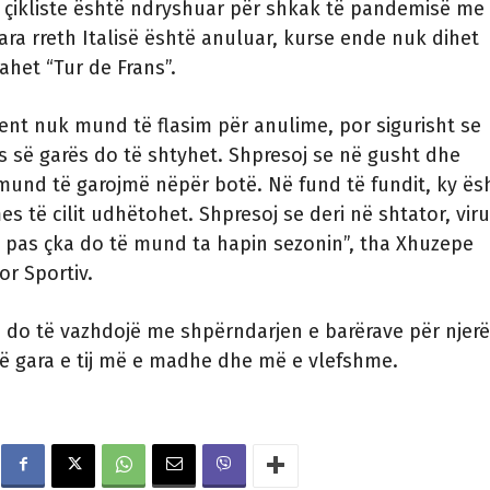
t çikliste është ndryshuar për shkak të pandemisë me
ara rreth Italisë është anuluar, kurse ende nuk dihet
het “Tur de Frans”.
nt nuk mund të flasim për anulime, por sigurisht se
s së garës do të shtyhet. Shpresoj se në gusht dhe
mund të garojmë nëpër botë. Në fund të fundit, ky ës
s të cilit udhëtohet. Shpresoj se deri në shtator, viru
 pas çka do të mund ta hapin sezonin”, tha Xhuzepe
tor Sportiv.
i do të vazhdojë me shpërndarjen e barërave për njerëz
ë gara e tij më e madhe dhe më e vlefshme.