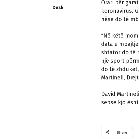
Orari për gara
Desk
koronavirus. G
nëse do të mba
“Në këtë mome
data e mbajtje
shtator do të 
një sport përme
do të zhduket,
Martineli, Drej
David Martinel
sepse kjo ësht
Share