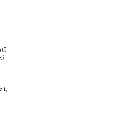
htë
si
it,