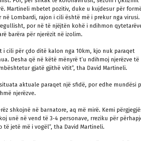
onist. Por, për shkak të koronavirusit, sezoni i çiklizmit
ë. Martineli mbetet pozitiv, duke u kujdesur për form
ur në Lombardi, rajon i cili është më i prekur nga virusi. 
rregullisht, por në të njëjtën kohë i ndihmon qytetarëv
ë barëra për njerëzit në izolim.
st i cili për çdo ditë kalon nga 10km, kjo nuk paraqet
ua. Desha që në këtë mënyrë t’u ndihmoj njerëzve të
bështetur gjatë gjithë vitit”, tha David Martineli.
 situata aktuale paraqet një sfidë, por edhe mundësi 
ihmë njerëzve.
rëz shkojnë në barnatore, aq më mirë. Kemi përgjegjës
oj unë në vend të 3-4 personave, rreziku për përhap
o të jetë më i vogël”, tha David Martineli.