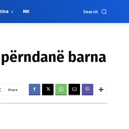
zina
МК
Search
 shpërndanë barna
Share