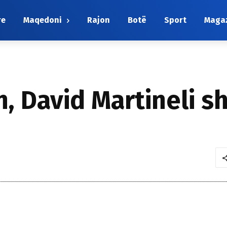
re
Maqedoni
Rajon
Botë
Sport
Maga
on, David Martineli