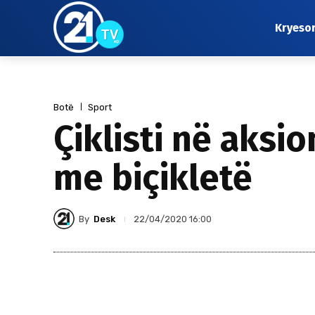
Kryeso
Botë
Sport
Çiklisti në aksi
me biçikletë
By
Desk
22/04/2020 16:00