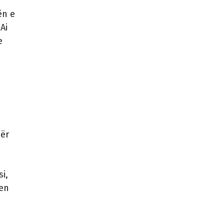
ën e
Ai
e
për
i,
jen