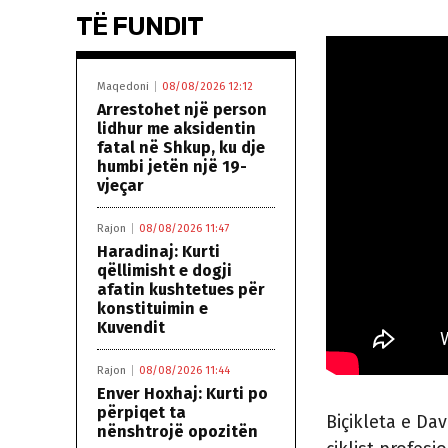
TË FUNDIT
Maqedoni
08/08/2026 12:12
Arrestohet një person
lidhur me aksidentin
fatal në Shkup, ku dje
humbi jetën një 19-
vjeçar
Rajon
08/08/2026 11:47
Haradinaj: Kurti
qëllimisht e dogji
afatin kushtetues për
konstituimin e
Kuvendit
Rajon
08/08/2026 11:44
Enver Hoxhaj: Kurti po
përpiqet ta
Biçikleta e Dav
nënshtrojë opozitën