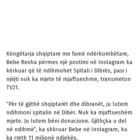
Këngëtarja shqiptare me famë ndërkombëtare,
Bebe Rexha përmes një postimi në Instagram ka
kërkuar që të ndihmohet Spitali i Dibrës, pasi i
njëjti nuk ka mjete të mjaftueshme, transmeton
TV21.
“Për të gjithë shqiptarët dhe dibranët, ju lutem
ndihmoni spitalin në Dibër. Nuk ka mjaftueshëm
mjete. Ju lutem bëni donacione. Gjithçka u del
në ndihmë”, ka shkruar Bebe në Instagram, ku
ka rreth 11 milionë ndjekës.