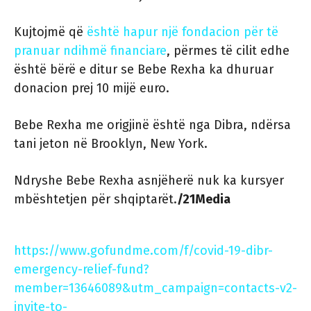
Kujtojmë që
është hapur një fondacion për të
pranuar ndihmë financiare
, përmes të cilit edhe
është bërë e ditur se Bebe Rexha ka dhuruar
donacion prej 10 mijë euro.
Bebe Rexha me origjinë është nga Dibra, ndërsa
tani jeton në Brooklyn, New York.
Ndryshe Bebe Rexha asnjëherë nuk ka kursyer
mbështetjen për shqiptarët.
/21Media
https://www.gofundme.com/f/covid-19-dibr-
emergency-relief-fund?
member=13646089&utm_campaign=contacts-v2-
invite-to-