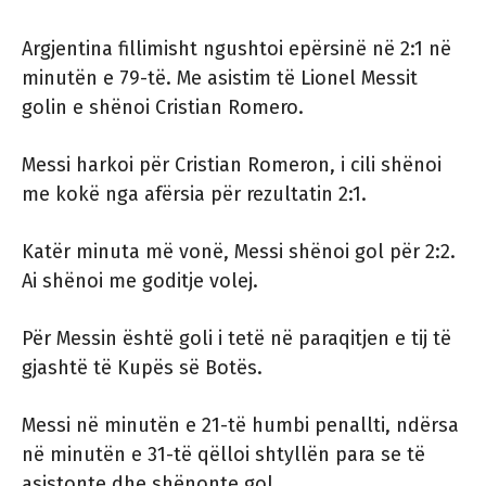
Argjentina fillimisht ngushtoi epërsinë në 2:1 në
minutën e 79-të. Me asistim të Lionel Messit
golin e shënoi Cristian Romero.
Messi harkoi për Cristian Romeron, i cili shënoi
me kokë nga afërsia për rezultatin 2:1.
Katër minuta më vonë, Messi shënoi gol për 2:2.
Ai shënoi me goditje volej.
Për Messin është goli i tetë në paraqitjen e tij të
gjashtë të Kupës së Botës.
Messi në minutën e 21-të humbi penallti, ndërsa
në minutën e 31-të qëlloi shtyllën para se të
asistonte dhe shënonte gol.