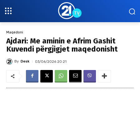
Maqedoni
Ajdari: Me aminin e Afrim Gashit
Kuvendi përgjigjet maqedonisht
By
Desk
03/06/2026 20:21