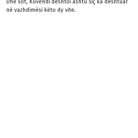
Dhe sot, Kuvendi dështoi ashtu siç ka dështuar
në vazhdimësi këto dy vite.