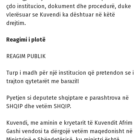
çdo institucion, dokument dhe procedurë, duke
vlerësuar se Kuvendi ka dështuar në këtë
drejtim.
Reagimi i plotë
REAGIM PUBLIK
Turp i madh për një institucion që pretendon se i
trajton qytetarët me barazi!!
Pyetjen si deputete shqiptare e parashtrova në
SHQIP dhe vetëm SHQIP.
Kuvendi, me aminin e kryetarit të Kuvendit Afrim
Gashi vendosi ta dërgojë vetëm maqedonisht në
Ministrinë e Shëndetësisë, ku ministri është