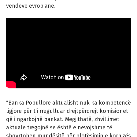
vendeve evropiane.
“Banka Popullore aktualisht nuk ka kompetencë
ligjore për t’i rregulluar drejtpërdrejt komisionet
që i ngarkojnë bankat. Megjithatë, zhvillimet
aktuale tregojnë se është e nevojshme të
shqyrtohen mundësitë për plotësimin e kornizës