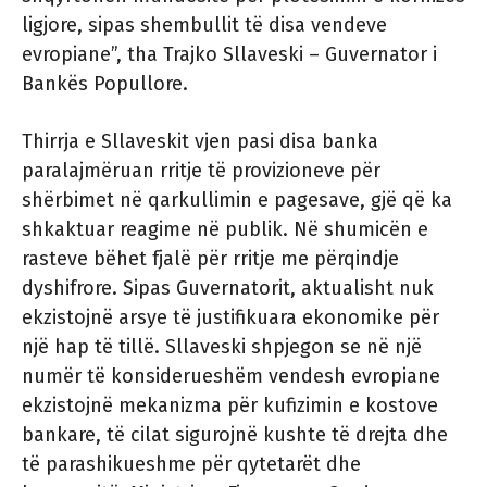
ligjore, sipas shembullit të disa vendeve
evropiane”, tha Trajko Sllaveski – Guvernator i
Bankës Popullore.
Thirrja e Sllaveskit vjen pasi disa banka
paralajmëruan rritje të provizioneve për
shërbimet në qarkullimin e pagesave, gjë që ka
shkaktuar reagime në publik. Në shumicën e
rasteve bëhet fjalë për rritje me përqindje
dyshifrore. Sipas Guvernatorit, aktualisht nuk
ekzistojnë arsye të justifikuara ekonomike për
një hap të tillë. Sllaveski shpjegon se në një
numër të konsiderueshëm vendesh evropiane
ekzistojnë mekanizma për kufizimin e kostove
bankare, të cilat sigurojnë kushte të drejta dhe
të parashikueshme për qytetarët dhe