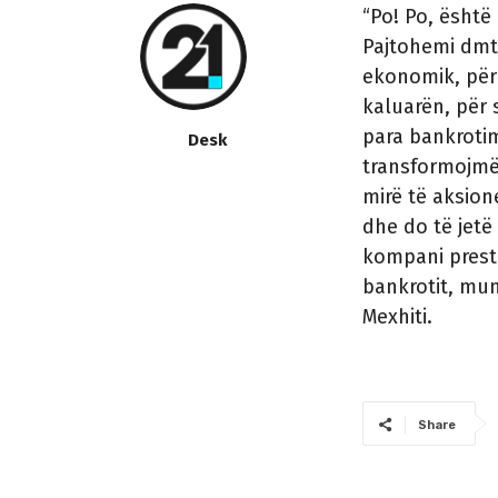
“Po! Po, ësht
Pajtohemi dmt
ekonomik, për
kaluarën, për 
para bankrotim
Desk
transformojmë,
mirë të aksione
dhe do të jetë
kompani presti
bankrotit, mun
Mexhiti.
Share