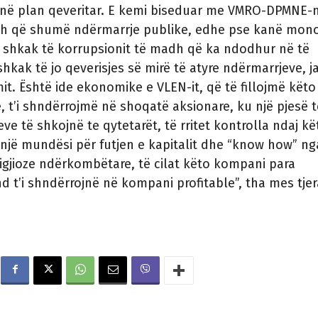
ë në plan qeveritar. E kemi biseduar me VMRO-DPMNE-
h që shumë ndërmarrje publike, edhe pse kanë mon
 shkak të korrupsionit të madh që ka ndodhur në të
shkak të jo qeverisjes së mirë të atyre ndërmarrjeve, j
it. Është ide ekonomike e VLEN-it, që të fillojmë këto 
 t’i shndërrojmë në shoqatë aksionare, ku një pjesë t
ve të shkojnë te qytetarët, të rritet kontrolla ndaj kë
 një mundësi për futjen e kapitalit dhe “know how” ng
gjioze ndërkombëtare, të cilat këto kompani para
d t’i shndërrojnë në kompani profitable”, tha mes tje