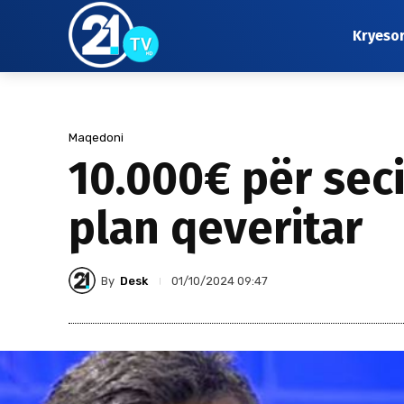
Kryeso
Maqedoni
10.000€ për seci
plan qeveritar
By
Desk
01/10/2024 09:47