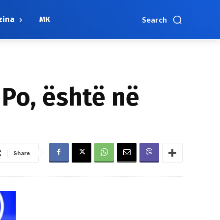
zina
МК
Search
 Po, është në
Share