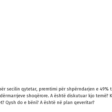
për secilin qytetar, premtimi për shpërndarjen e 49% 
dërmarrjeve shoqërore. A është diskutuar kjo temë? 
et? Qysh do e bëni? A është në plan qeveritar?