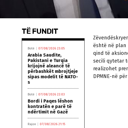
TË FUNDIT
Zëvendëskryemin
është në plan 
Botë
07/08/2026 23:05
qind të aksion
Arabia Saudite,
Pakistani e Turqia
secili qytetar 
krijojnë aleancë të
realizohet pre
përbashkët mbrojtjeje
DPMNE-në për 
sipas modelit të NATO-
s
Botë
07/08/2026 22:03
Bordi i Paqes lëshon
kontratën e parë të
ndërtimit në Gazë
Rajon
07/08/2026 21:15