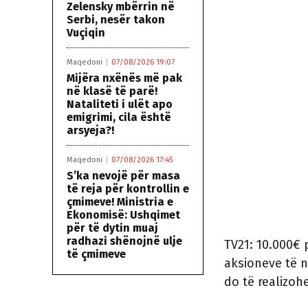
Zelensky mbërrin në
Serbi, nesër takon
Vuçiqin
Maqedoni
07/08/2026 19:07
Mijëra nxënës më pak
në klasë të parë!
Nataliteti i ulët apo
emigrimi, cila është
arsyeja?!
Maqedoni
07/08/2026 17:45
S’ka nevojë për masa
të reja për kontrollin e
çmimeve! Ministria e
Ekonomisë: Ushqimet
për të dytin muaj
radhazi shënojnë ulje
TV21: 10.000€ 
të çmimeve
aksioneve të n
do të realizoh