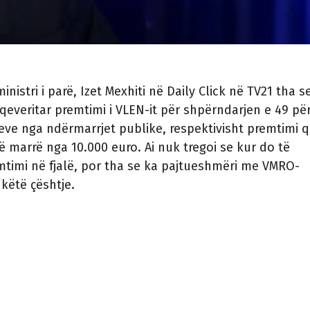
istri i parë, Izet Mexhiti në Daily Click në TV21 tha s
qeveritar premtimi i VLEN-it për shpërndarjen e 49 pë
eve nga ndërmarrjet publike, respektivisht premtimi 
të marrë nga 10.000 euro. Ai nuk tregoi se kur do të
mtimi në fjalë, por tha se ka pajtueshmëri me VMRO-
këtë çështje.