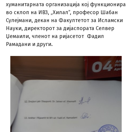
хуманитарната организација кој функционира
во склоп на ИВЗ, „Хилал”, професор Шабан
Сулејмани, декан на Факултетот за Исламски
Науки, директорот за дијаспората Селвер
Џемаили, членот на ријасетот Фадил
Рамадани и други.