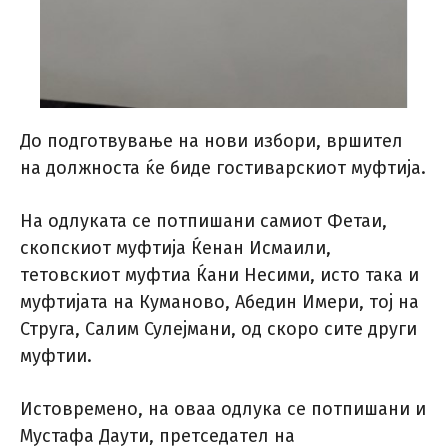
До подготвување на нови избори, вршител
на должноста ќе биде гостиварскиот муфтија.
На одлуката се потпишани самиот Фетаи,
скопскиот муфтија Ќенан Исмаили,
тетовскиот муфтиа Ќани Несими, исто така и
муфтијата на Куманово, Абедин Имери, тој на
Струга, Салим Сулејмани, од скоро сите други
муфтии.
Истовремено, на оваа одлука се потпишани и
Мустафа Даути, претседател на