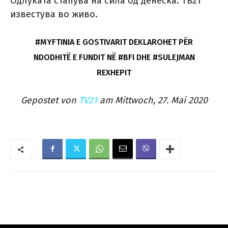
Одлуката стапува на сила од денеска. ТВ21
известува во живо.
#MYFTINIA E GOSTIVARIT DEKLAROHET PËR
NDODHITË E FUNDIT NË #BFI DHE #SULEJMAN
REXHEPIT
Gepostet von
TV21
am Mittwoch, 27. Mai 2020