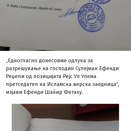
„Едногласно донесовме одлука за
разрешување на господин Сулејман Ефенди
Реџепи од позицијата Рејс Ул Улема
претседател на Исламска верска заедница“,
изјави Ефенди Шаќир Фетаху.