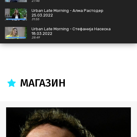
27:46
Urban Late Morning - Алма Растодер
25.03.2022
31:55
Urban Late Morning - Стефанија Насеска
18.03.2022
28:49
Urban Late Morning - Марија Димишковска и
Фросина Ангеловска Фран 16.03.2022
27:56
Urban Late Morning - Тони Апостоловиќ / Тони
Шоу 14.03.2022
26:33
МАГАЗИН