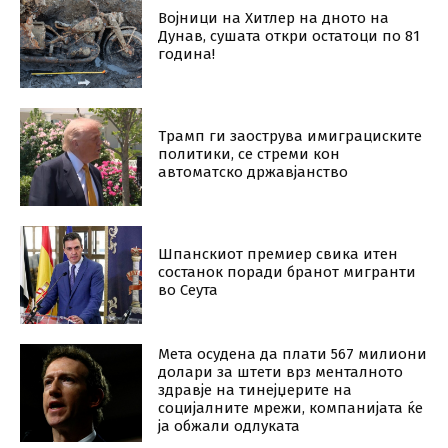
Војници на Хитлер на дното на
#10Минути - Ѓоко Велковски 29.03.2024
18:31
Дунав, сушaта откри остатоци по 81
година!
#10Минути - Курто Дудуш 28.03.2024
14:37
Трамп ги заострува имиграциските
политики, се стреми кон
автоматско државјанство
Шпанскиот премиер свика итен
состанок поради бранот мигранти
во Сеута
Мета осудена да плати 567 милиони
долари за штети врз менталното
здравје на тинејџерите на
социјалните мрежи, компанијата ќе
ја обжали одлуката