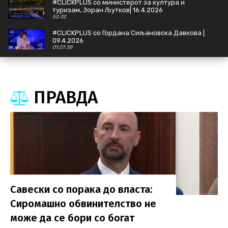
#CLICKPLUS со министерот за култура и
туризам, Зоран Љутков| 16.4.2026
52:32
#CLICKPLUS со Гордана Сиљановска Давкова |
09.4.2026
01:07:38
#CLICKPLUS со Стефан Андоновски, министер
за дигитална трансформација | 02.4.2026
44:21
ПРАВДА
#CLICKPLUS Наум Стоилковски, Јон Фрчковски
| 26.3.2026
50:56
Савески со порака до власта:
Сиромашно обвинителство не
може да се бори со богат