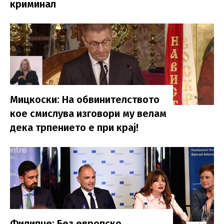
криминал
Мицкоски: На обвинителството
кое смислува изговори му велам
дека трпението е при крај!
Филипче: Без европско