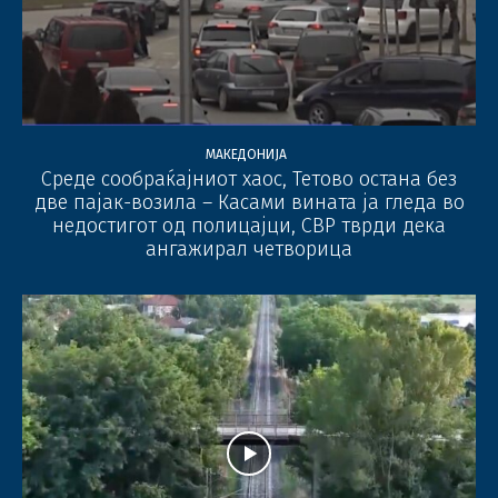
МАКЕДОНИЈА
Среде сообраќајниот хаос, Тетово остана без
две пајак-возила – Касами вината ја гледа во
недостигот од полицајци, СВР тврди дека
ангажирал четворица