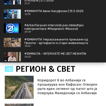
STRUGËN | 31.7.2025
21:17
#10MИНУТИ Авни Насуфоски | 15.5.2025
13:03
#ArbenTaravari intervistë pas mbledhjes
ndërqeveritare #Maqedoni-#Kosovë
09:49
#10МИНУТИ: Нераскажаните приказни од
Преспа - артефакти и стари живеалишта
излегуваат на виделина
14:20
#10MINUTA – INTERVISTË ME IZET MEXHITIN
20:52
РЕГИОН & СВЕT
#10MИНУТИ со Бојан Кордалов | 26.7.2024
12:57
Коридорот 8 во Албанија се
Presidentja e re, përpjekja për vjedhje
проширува кон Ќафасан: Отворен
deputetësh, Qeveria e re | Intervistë me Arbër
уште еден сегмент од патот што ја
Ademin
21:46
поврзува Македонија со Албанија
#10MИНУТИ Бисера Костадинова-Стојчевска |
05.4.2024
14:40