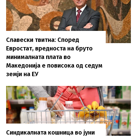
Славески твитна: Според
Евростат, вредноста на бруто
минималната плата во
Македонија е повисока од седум
земји на ЕУ
Синдикалната кошница во јуни