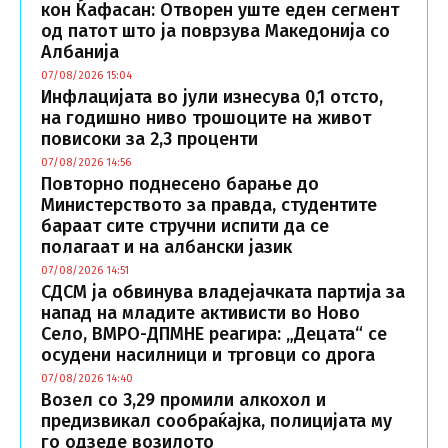
кон Ќафасан: Отворен уште еден сегмент
од патот што ја поврзува Македонија со
Албанија
07/08/2026 15:04
Инфлацијата во јули изнесува 0,1 отсто,
на годишно ниво трошоците на живот
повисоки за 2,3 проценти
07/08/2026 14:56
Повторно поднесено барање до
Mинистерството за правда, студентите
бараат сите стручни испити да се
полагаат и на албански јазик
07/08/2026 14:51
СДСМ ја обвинува владејачката партија за
напад на младите активисти во Ново
Село, ВМРО-ДПМНЕ реагира: „Децата“ се
осудени насилници и трговци со дрога
07/08/2026 14:40
Возел со 3,29 промили алкохол и
предизвикал сообраќајка, полицијата му
го одзеде возилото