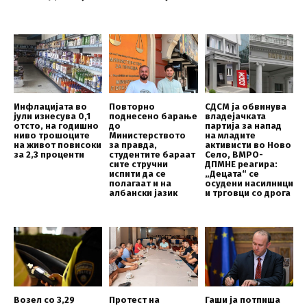
Инфлацијата во
Повторно
СДСМ ја обвинува
јули изнесува 0,1
поднесено барање
владејачката
отсто, на годишно
до
партија за напад
ниво трошоците
Mинистерството
на младите
на живот повисоки
за правда,
активисти во Ново
за 2,3 проценти
студентите бараат
Село, ВМРО-
сите стручни
ДПМНЕ реагира:
испити да се
„Децата“ се
полагаат и на
осудени насилници
албански јазик
и трговци со дрога
Возел со 3,29
Протест на
Гаши ја потпиша